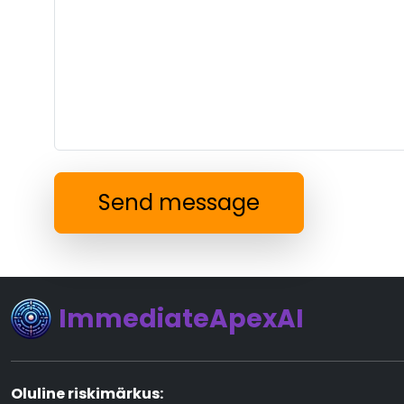
Send message
ImmediateApexAI
Oluline riskimärkus: