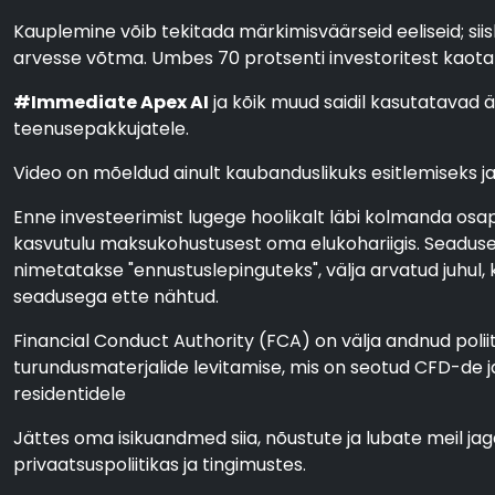
Kauplemine võib tekitada märkimisväärseid eeliseid; siis
arvesse võtma. Umbes 70 protsenti investoritest kaota
#Immediate Apex AI
ja kõik muud saidil kasutatavad 
teenusepakkujatele.
Video on mõeldud ainult kaubanduslikuks esitlemiseks ja i
Enne investeerimist lugege hoolikalt läbi kolmanda osap
kasvutulu maksukohustusest oma elukohariigis. Seaduseg
nimetatakse "ennustuslepinguteks", välja arvatud juhul,
seadusega ette nähtud.
Financial Conduct Authority (FCA) on välja andnud polii
turundusmaterjalide levitamise, mis on seotud CFD-de 
residentidele
Jättes oma isikuandmed siia, nõustute ja lubate meil j
privaatsuspoliitikas ja tingimustes.