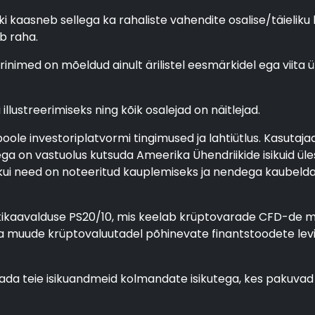
ki kaasneb sellega ka rahaliste vahendite osalise/täieliku
b raha.
ärinimed on mõeldud ainult ärilistel eesmärkidel ega viita
llustreerimiseks ning kõik osalejad on näitlejad.
oole investoriplatvormi tingimused ja lahtiütlus. Kasutaj
a on vastuolus kutsuda Ameerika Ühendriikide isikuid üle
 kui need on noteeritud kauplemiseks ja nendega kaubeldak
tikaavalduse PS20/10, mis keelab krüptovarade CFD-de müü
ja muude krüptovaluutadel põhinevate finantstoodete levi
agada teie isikuandmeid kolmandate isikutega, kes pakuva