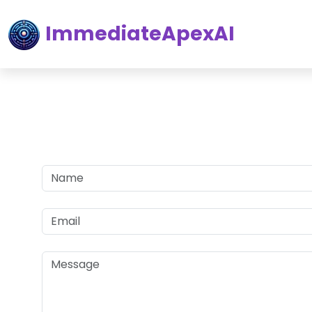
ImmediateApexAI