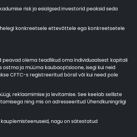
 kadumise risk ja esialgsed investorid peaksid seda
 ühelegi konkreetsele ettevõttele ega konkreetsetele
ad peavad olema teadlikud oma individuaalsest kapitali
s ostma ja müüma kaubaoptsioone, isegi kui neid
se CFTC-s registreeritud börsil või kui need pole
gi, reklaamimise ja levitamise. See keelab selliste
tamisega ning mis on adresseeritud Ühendkuningriigi
d kauplemisteenuseid, nagu on sätestatud