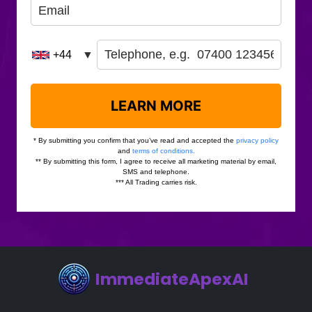
ImmediateApexAI