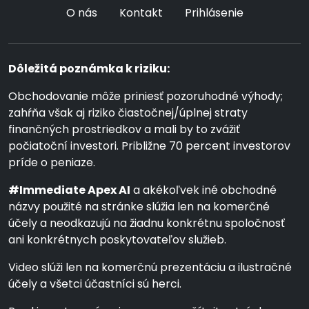
O nás
Kontakt
Prihlásenie
Dôležitá poznámka k riziku:
Obchodovanie môže priniesť pozoruhodné výhody;
zahŕňa však aj riziko čiastočnej/úplnej straty
finančných prostriedkov a mali by to zvážiť
počiatoční investori. Približne 70 percent investorov
príde o peniaze.
#Immediate Apex AI
a akékoľvek iné obchodné
názvy použité na stránke slúžia len na komerčné
účely a neodkazujú na žiadnu konkrétnu spoločnosť
ani konkrétnych poskytovateľov služieb.
Video slúži len na komerčnú prezentáciu a ilustračné
účely a všetci účastníci sú herci.