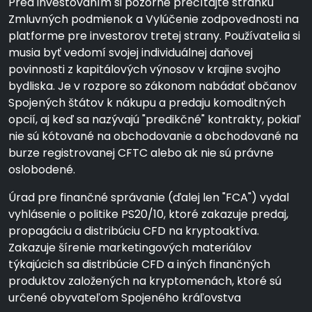
Pred investovaním si pozorne prečítajte stránku
Zmluvných podmienok a Vylúčenie zodpovednosti na
platforme pre investorov tretej strany. Používatelia si
musia byť vedomí svojej individuálnej daňovej
povinnosti z kapitálových výnosov v krajine svojho
bydliska. Je v rozpore so zákonom nabádať občanov
Spojených štátov k nákupu a predaju komoditných
opcií, aj keď sa nazývajú "predikčné" kontrakty, pokiaľ
nie sú kótované na obchodovanie a obchodované na
burze registrovanej CFTC alebo ak nie sú právne
oslobodené.
Úrad pre finančné správanie (ďalej len "FCA") vydal
vyhlásenie o politike PS20/10, ktoré zakazuje predaj,
propagáciu a distribúciu CFD na kryptoaktíva.
Zakazuje šírenie marketingových materiálov
týkajúcich sa distribúcie CFD a iných finančných
produktov založených na kryptomenách, ktoré sú
určené obyvateľom Spojeného kráľovstva