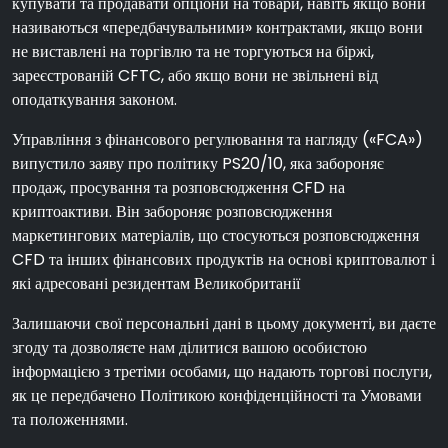
купувати та продавати опціони на товари, навіть якщо вони
називаються «передбачувальними» контрактами, якщо вони
не виставлені на торгівлю та не торгуються на біржі,
зареєстрованій CFTC, або якщо вони не звільнені від
оподаткування законом.
Управління з фінансового регулювання та нагляду («FCA»)
випустило заяву про політику PS20/10, яка забороняє
продаж, просування та розповсюдження CFD на
криптоактиви. Він забороняє розповсюдження
маркетингових матеріалів, що стосуються розповсюдження
CFD та інших фінансових продуктів на основі криптовалют і
які адресовані резидентам Великобританії
Залишаючи свої персональні дані в цьому документі, ви даєте
згоду та дозволяєте нам ділитися вашою особистою
інформацією з третіми особами, що надають торгові послуги,
як це передбачено Політикою конфіденційності та Умовами
та положеннями.