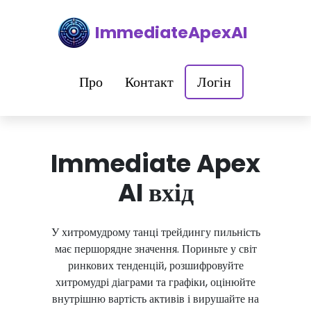
ImmediateApexAI
Про
Контакт
Логін
Immediate Apex
AI вхід
У хитромудрому танці трейдингу пильність
має першорядне значення. Пориньте у світ
ринкових тенденцій, розшифровуйте
хитромудрі діаграми та графіки, оцінюйте
внутрішню вартість активів і вирушайте на