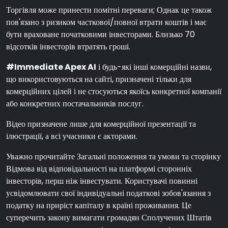
Торгівля може принести помітні переваги; Однак це також
пов'язано з ризиком часткової/повної втрати коштів і має
бути враховане початковими інвесторами. Близько 70
відсотків інвесторів втратять гроші.
#Immediate Apex AI
і будь-які інші комерційні назви,
що використовуються на сайті, призначені тільки для
комерційних цілей і не стосуються якоїсь конкретної компанії
або конкретних постачальників послуг.
Відео призначене лише для комерційної презентації та
ілюстрації, а всі учасники є акторами.
Уважно прочитайте Загальні положення та умови та сторінку
Відмова від відповідальності на платформі сторонніх
інвесторів, перш ніж інвестувати. Користувачі повинні
усвідомлювати свої індивідуальні податкові зобов'язання з
податку на приріст капіталу в країні проживання. Це
суперечить закону вимагати громадян Сполучених Штатів