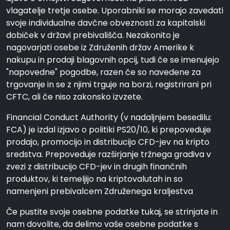
vlagatelje tretje osebe. Uporabniki se morajo zavedati
svoje individualne davčne obveznosti za kapitalski
dobiček v državi prebivališča. Nezakonito je
nagovarjati osebe iz Združenih držav Amerike k
nakupu in prodaji blagovnih opcij, tudi če se imenujejo
"napovedne" pogodbe, razen če so navedene za
trgovanje in se z njimi trguje na borzi, registrirani pri
CFTC, ali če niso zakonsko izvzete.
Financial Conduct Authority (v nadaljnjem besedilu:
FCA) je izdal izjavo o politiki PS20/10, ki prepoveduje
prodajo, promocijo in distribucijo CFD-jev na kripto
sredstva. Prepoveduje razširjanje tržnega gradiva v
zvezi z distribucijo CFD-jev in drugih finančnih
produktov, ki temeljijo na kriptovalutah in so
namenjeni prebivalcem Združenega kraljestva
Če pustite svoje osebne podatke tukaj, se strinjate in
nam dovolite, da delimo vaše osebne podatke s