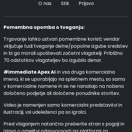
O nas
Stik
Prijavo
Pomembna opomba o tveganju:
Trgovanje lahko ustvari pomembne koristi; vendar
vključuje tudi tveganje delne/popolne izgube sredstev
in bi ga morali upoštevati začetni vlagatelji. Približno
70 odstotkov vlagateljev bo izgubilo denar.
#Immediate Apex AI
in vsa druga komercialna
imena, ki se uporabljajo na spletnem mestu, so samo
v komercialne namene in se ne nanašajo na nobeno
določeno podjetje ali določene ponudnike storitev.
Video je namenjen samo komercialni predstavitvi in
ilustraciji, vsi udeleženci pa so igralci.
Pred vlaganjem natančno preberite stran s pogoji in
izjavo o omejitvi odgovornosti na platformi za