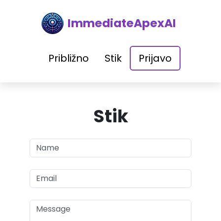
ImmediateApexAI
Približno
Stik
Prijavo
Stik