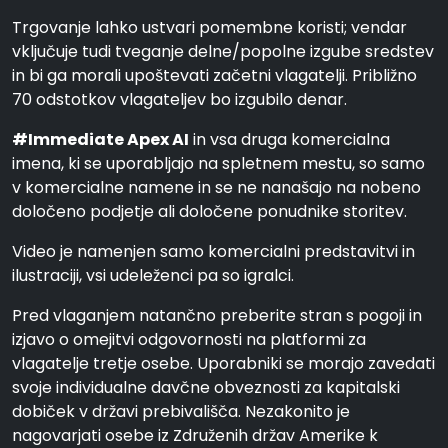
Trgovanje lahko ustvari pomembne koristi; vendar
vključuje tudi tveganje delne/popolne izgube sredstev
in bi ga morali upoštevati začetni vlagatelji. Približno
70 odstotkov vlagateljev bo izgubilo denar.
#Immediate Apex AI
in vsa druga komercialna
imena, ki se uporabljajo na spletnem mestu, so samo
v komercialne namene in se ne nanašajo na nobeno
določeno podjetje ali določene ponudnike storitev.
Video je namenjen samo komercialni predstavitvi in
ilustraciji, vsi udeleženci pa so igralci.
Pred vlaganjem natančno preberite stran s pogoji in
izjavo o omejitvi odgovornosti na platformi za
vlagatelje tretje osebe. Uporabniki se morajo zavedati
svoje individualne davčne obveznosti za kapitalski
dobiček v državi prebivališča. Nezakonito je
nagovarjati osebe iz Združenih držav Amerike k