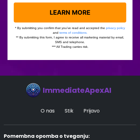
ImmediateApexAI
O nas
Stik
Prijavo
Pomembna opomba o tveganju: