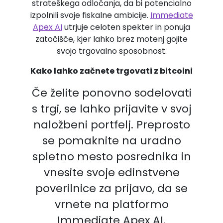
strateškega odločanja, da bi potencialno
izpolnili svoje fiskalne ambicije.
Immediate
Apex AI
utrjuje celoten spekter in ponuja
zatočišče, kjer lahko brez motenj gojite
svojo trgovalno sposobnost.
Kako lahko začnete trgovati z bitcoini
Če želite ponovno sodelovati
s trgi, se lahko prijavite v svoj
naložbeni portfelj. Preprosto
se pomaknite na uradno
spletno mesto posrednika in
vnesite svoje edinstvene
poverilnice za prijavo, da se
vrnete na platformo
Immediate Apex AI.