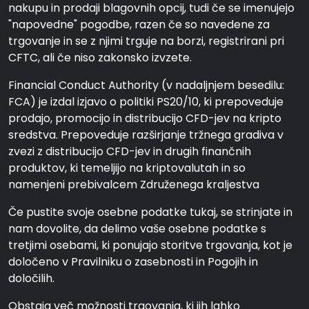
nakupu in prodaji blagovnih opcij, tudi če se imenujejo
"napovedne" pogodbe, razen če so navedene za
trgovanje in se z njimi trguje na borzi, registrirani pri
CFTC, ali če niso zakonsko izvzete.
Financial Conduct Authority (v nadaljnjem besedilu:
FCA) je izdal izjavo o politiki PS20/10, ki prepoveduje
prodajo, promocijo in distribucijo CFD-jev na kripto
sredstva. Prepoveduje razširjanje tržnega gradiva v
zvezi z distribucijo CFD-jev in drugih finančnih
produktov, ki temeljijo na kriptovalutah in so
namenjeni prebivalcem Združenega kraljestva
Če pustite svoje osebne podatke tukaj, se strinjate in
nam dovolite, da delimo vaše osebne podatke s
tretjimi osebami, ki ponujajo storitve trgovanja, kot je
določeno v Pravilniku o zasebnosti in Pogojih in
določilih.
Obstaja več možnosti trgovanja, ki jih lahko